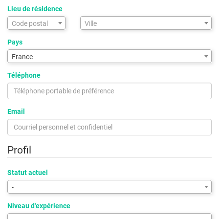
Lieu de résidence
Assistance
Code postal
Ville
de
saisie
Pays
pour
France
la
ville
Téléphone
via
code
postal
Email
Profil
Statut actuel
-
Niveau d'expérience